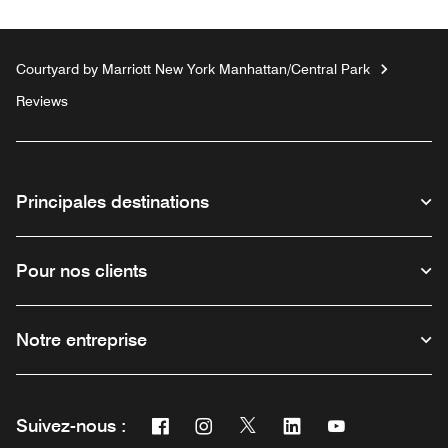
Courtyard by Marriott New York Manhattan/Central Park
Reviews
Principales destinations
Pour nos clients
Notre entreprise
Facebook
Instagram
Twitter
Linkedin
Youtube
Suivez-nous :
Ouvre une nouvelle fenêtre
Ouvre une nouvelle fenêtre
Ouvre une nouvelle fenêtre
Ouvre une nouvelle fe
Ouvre une nouve