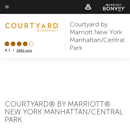
Skip
to
Texte du menu
main
Courtyard by
content
Marriott New York
Manhattan/Central
Park
4.1
•
2682 avis
COURTYARD® BY MARRIOTT®
NEW YORK MANHATTAN/CENTRAL
PARK