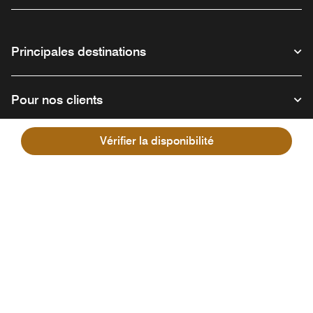
Principales destinations
Pour nos clients
Vérifier la disponibilité
Notre entreprise
Facebook
Instagram
Twitter
Linkedin
Youtube
Suivez-nous :
Ouvre une nouvelle fenêtre
Ouvre une nouvelle fenêtre
Ouvre une nouvelle fenêtre
Ouvre une nouvelle fe
Ouvre une nouve
Français
© 1996 - 2026 Marriott International, Inc. Tous droits réservés. Informations
exclusives et confidentielles de Marriott