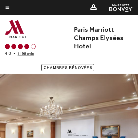
Skip
to
Texte du menu
main
Paris Marriott
content
Champs Elysées
Hotel
4.0
•
1198 avis
CHAMBRES RÉNOVÉES