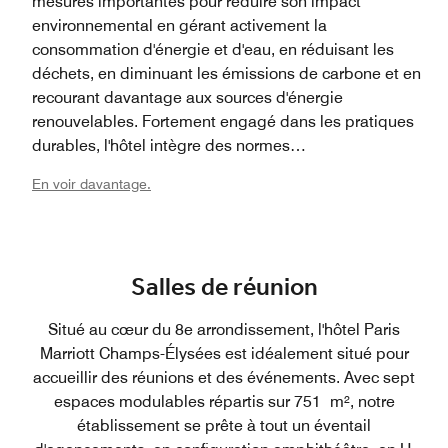
mesures importantes pour réduire son impact
environnemental en gérant activement la
consommation d'énergie et d'eau, en réduisant les
déchets, en diminuant les émissions de carbone et en
recourant davantage aux sources d'énergie
renouvelables. Fortement engagé dans les pratiques
durables, l'hôtel intègre des normes
environnementales et sociales de premier ordre dans
En voir davantage.
toutes ses activités et travaille en étroite collaboration
avec des fournisseurs qui partagent les mêmes
valeurs, garantissant ainsi un avenir plus vert à la fois
pour l'entreprise et pour la communauté.
Salles de réunion
Situé au cœur du 8e arrondissement, l'hôtel Paris
Marriott Champs-Élysées est idéalement situé pour
accueillir des réunions et des événements. Avec sept
espaces modulables répartis sur 751 m², notre
établissement se prête à tout un éventail