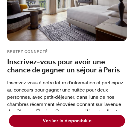
RESTEZ CONNECTÉ
Inscrivez-vous pour avoir une
chance de gagner un séjour à Paris
Inscrivez-vous à notre lettre d'information et participez
au concours pour gagner une nuitée pour deux
personnes, avec petit-déjeuner, dans l'une de nos
chambres récemment rénovées donnant sur l'avenue
des Champs-Élysées. Ces espaces élégants allient
confort moderne et design épuré qui mettent à
Vérifier la disponibilité
l'honneur l'héritage de la mode de notre hôtel. Restez
en contact avec notre hôtel du centre-ville et soyez le