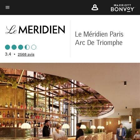
Skip
to
Texte du menu
main
content
Le Méridien Paris
Arc De Triomphe
3.4
•
2568 avis