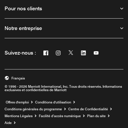
Pour nos clients
Notre entreprise
Facebook
Instagram
Twitter
Linkedin
Youtube
Suivez-nous :
Ouvre une nouvelle fenêtre
Ouvre une nouvelle fenêtre
Ouvre une nouvelle fenêtre
Ouvre une nouvelle fe
Ouvre une nouve
Français
© 1996 - 2026 Marriott International, Inc. Tous droits réservés. Informations
exclusives et confidentielles de Marriott
Ouvre une nouvelle fenêtre
Offres d'emploi
Conditions d'utilisation
Conditions générales du programme
Centre de Confidentialité
Mentions Légales
Facilité d’accès numérique
Plan du site
Aide