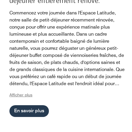
déjeuner entièrement rénové.
Commencez votre journée dans l'Espace Latitude,
notre salle de petit-déjeuner récemment rénovée,
conçue pour offrir une expérience matinale plus
lumineuse et plus accueillante. Dans un cadre
contemporain et confortable baigné de lumière
naturelle, vous pourrez déguster un généreux petit-
déjeuner buffet composé de viennoiseries fraîches, de
fruits de saison, de plats chauds, d'options saines et
de grands classiques de la cuisine internationale. Que
vous préfériez un café rapide ou un début de journée
détendu, l'Espace Latitude est l'endroit idéal pour
commencer votre matinée parisienne. Plus qu'un
Afficher plus
espace de petit-déjeuner, c'est un cadre accueillant
pour se ressourcer avant d'explorer la ville ou de
En savoir plus
commencer sa journée.