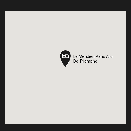
Le Méridien Paris Arc
Le Méridien Paris Arc
De Triomphe
De Triomphe