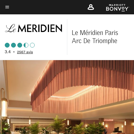
Skip
to
Texte du menu
main
content
Le Méridien Paris
Arc De Triomphe
3.4
•
2567 avis