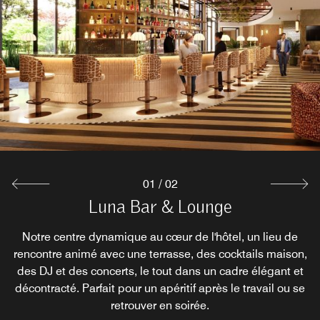
01
/
02
Luna Bar & Lounge
Café LM
Lieu engagé et créatif, fruit d'une collaboration entre Alpro
Notre centre dynamique au cœur de l'hôtel, un lieu de
rencontre animé avec une terrasse, des cocktails maison,
et Le Méridien Paris Arc de Triomphe, cet établissement
des DJ et des concerts, le tout dans un cadre élégant et
propose une expérience unique aux amateurs de café à
décontracté. Parfait pour un apéritif après le travail ou se
Paris 17. Chaque détail est pensé pour offrir une pause
gourmande et responsable.
retrouver en soirée.