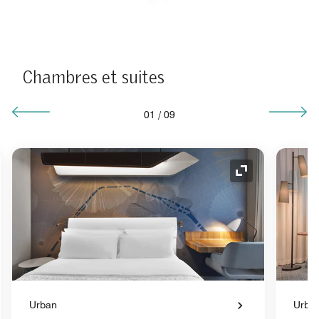
Chambres et suites
01
/
09
e de développement
Icône de déve
Urban
Urba