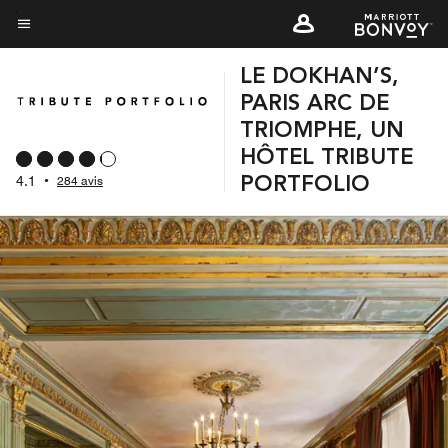
Skip
to
Texte du menu
main
LE DOKHAN’S,
content
PARIS ARC DE
TRIOMPHE, UN
HÔTEL TRIBUTE
4.1
•
284 avis
PORTFOLIO