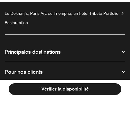
Le Dokhan’s, Paris Arc de Triomphe, un hôtel Tribute Portfolio
Restauration
Principales destinations
Pour nos clients
Vérifier la disponibilité
Notre entreprise
Facebook
Instagram
Twitter
Linkedin
Youtube
Suivez-nous :
Ouvre une nouvelle fenêtre
Ouvre une nouvelle fenêtre
Ouvre une nouvelle fenêtre
Ouvre une nouvelle fe
Ouvre une nouve