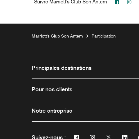
Faceboo
In
Suivre
Marriott's Club Son Antem
Marriott's Club Son Antem
Participation
Principales destinations
Pour nos clients
Notre entreprise
Facebook
Instagram
Twitter
Link
Suivez-nous :