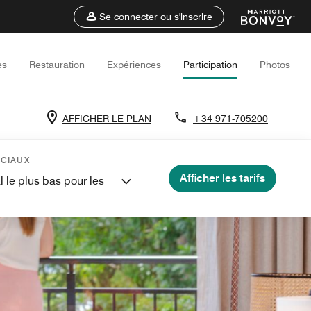
Se connecter ou s'inscrire
es
Restauration
Expériences
Participation
Photos
AFFICHER LE PLAN
+34 971-705200
ÉCIAUX
Afficher les tarifs
l le plus bas pour les