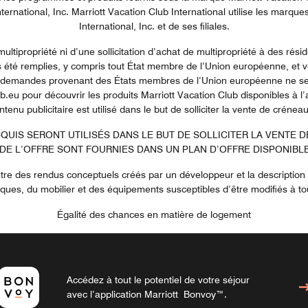
ernational, Inc. Marriott Vacation Club International utilise les marque
International, Inc. et de ses filiales.
multipropriété ni d’une sollicitation d’achat de multipropriété à des rési
été remplies, y compris tout État membre de l’Union européenne, et vot
es demandes provenant des États membres de l’Union européenne ne sero
b.eu pour découvrir les produits Marriott Vacation Club disponibles à l’
nu publicitaire est utilisé dans le but de solliciter la vente de crénea
UIS SERONT UTILISÉS DANS LE BUT DE SOLLICITER LA VENTE 
DE L’OFFRE SONT FOURNIES DANS UN PLAN D’OFFRE DISPONIBL
re des rendus conceptuels créés par un développeur et la description c
tiques, du mobilier et des équipements susceptibles d’être modifiés à t
Égalité des chances en matière de logement
Accédez à tout le potentiel de votre séjour
avec l’application Marriott Bonvoy™.