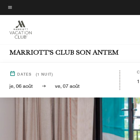
Skip
to
Texte du menu
main
content
MARRIOTT'S CLUB SON ANTEM
C
DATES
(
1
NUIT)
1
je, 06 août
ve, 07 août