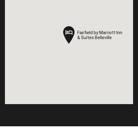
Fairfield by Marriott Inn
Fairfield by Marriott Inn
& Suites Belleville
& Suites Belleville