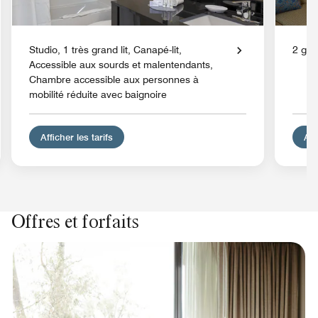
Studio, 1 très grand lit, Canapé-lit,
2 gran
Accessible aux sourds et malentendants,
Chambre accessible aux personnes à
mobilité réduite avec baignoire
Afficher les tarifs
Aff
Offres et forfaits