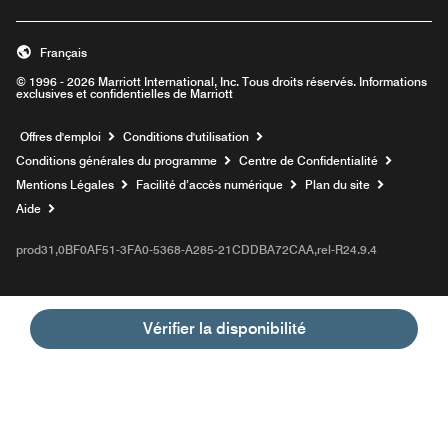
Français
© 1996 - 2026 Marriott International, Inc. Tous droits réservés. Informations
exclusives et confidentielles de Marriott
Ouvre une nouvelle fenêtre
Offres d'emploi
Conditions d'utilisation
Conditions générales du programme
Centre de Confidentialité
Mentions Légales
Facilité d’accès numérique
Plan du site
Aide
prod31,0BF0AF51-3FA0-5368-A285-21CDDBA72CAA,rel-R24.9.4
Vérifier la disponibilité