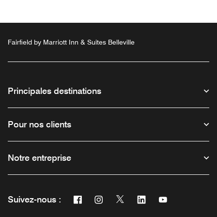
Fairfield by Marriott Inn & Suites Belleville
Principales destinations
Pour nos clients
Notre entreprise
Facebook
Instagram
Twitter
Linkedin
Youtube
Suivez-nous :
Ouvre une nouvelle fenêtre
Ouvre une nouvelle fenêtre
Ouvre une nouvelle fenêtre
Ouvre une nouvelle fe
Ouvre une nouve