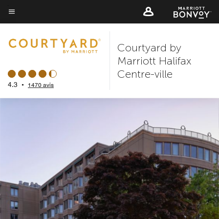
Skip
to
Texte du menu
main
Courtyard by
content
Marriott Halifax
Centre-ville
4.3
•
1470 avis