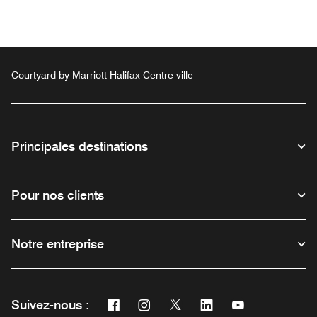
Courtyard by Marriott Halifax Centre-ville
Principales destinations
Pour nos clients
Notre entreprise
Facebook
Instagram
Twitter
Linkedin
Youtube
Suivez-nous :
Ouvre une nouvelle fenêtre
Ouvre une nouvelle fenêtre
Ouvre une nouvelle fenêtre
Ouvre une nouvelle fe
Ouvre une nouve