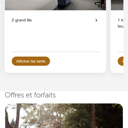
2 grand lits
1 très
lac/f
Afficher les tarifs
Aff
Offres et forfaits