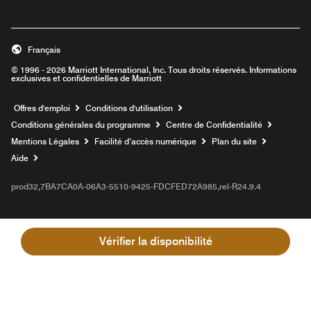
Français
© 1996 - 2026 Marriott International, Inc. Tous droits réservés. Informations
exclusives et confidentielles de Marriott
Ouvre une nouvelle fenêtre
Offres d'emploi
Conditions d'utilisation
Conditions générales du programme
Centre de Confidentialité
Mentions Légales
Facilité d’accès numérique
Plan du site
Aide
prod32,7BA7CA0A-06A3-5510-9425-FDCFED72A985,rel-R24.9.4
Vérifier la disponibilité