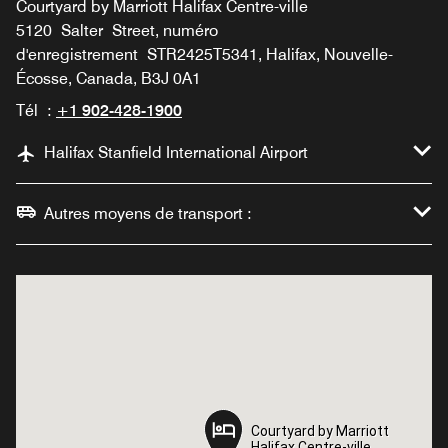
Courtyard by Marriott Halifax Centre-ville
5120 Salter Street, numéro
d'enregistrement STR2425T5341, Halifax, Nouvelle-
Écosse, Canada, B3J 0A1
Tél :
+1 902-428-1900
Halifax Stanfield International Airport
Autres moyens de transport :
Courtyard by Marriott
Courtyard by Marriott
Halifax Centre-ville
Halifax Centre-ville