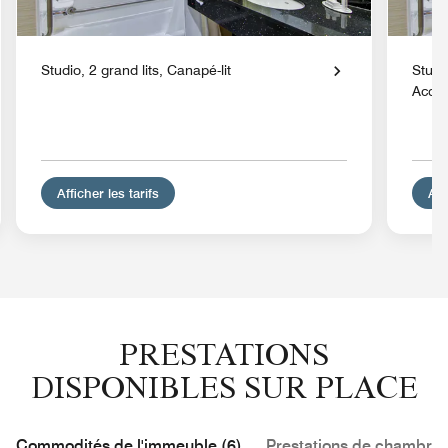
Studio, 2 grand lits, Canapé-lit
Studio
Acces
Afficher les tarifs
Aff
PRESTATIONS
DISPONIBLES SUR PLACE
Commodités de l'immeuble (6)
Prestations de chambre 