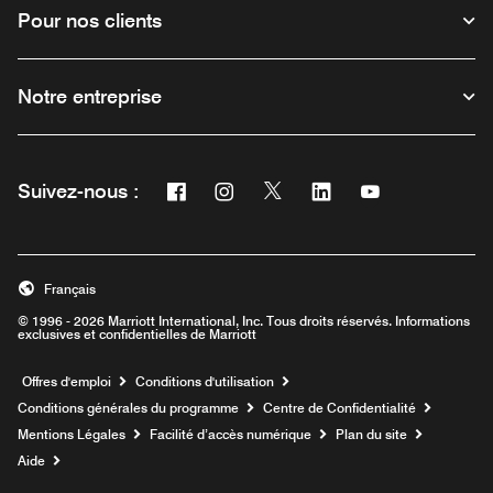
Pour nos clients
Notre entreprise
Facebook
Instagram
Twitter
Linkedin
Youtube
Suivez-nous :
Ouvre une nouvelle fenêtre
Ouvre une nouvelle fenêtre
Ouvre une nouvelle fenêtre
Ouvre une nouvelle fe
Ouvre une nouve
Français
© 1996 - 2026 Marriott International, Inc. Tous droits réservés. Informations
exclusives et confidentielles de Marriott
Ouvre une nouvelle fenêtre
Offres d'emploi
Conditions d'utilisation
Conditions générales du programme
Centre de Confidentialité
Mentions Légales
Facilité d’accès numérique
Plan du site
Aide