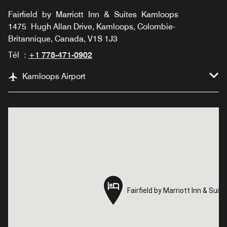
Fairfield by Marriott Inn & Suites Kamloops
1475 Hugh Allan Drive, Kamloops, Colombie-
Britannique, Canada, V1S 1J3
Tél :
+1 778-471-0902
Kamloops Airport
Fairfield by Marriott Inn & Sui
Fairfield by Marriott Inn & Sui