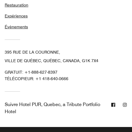
Restauration
Expériences
Évènements
395 RUE DE LA COURONNE,
VILLE DE QUÉBEC, QUÉBEC, CANADA, G1K 7X4
GRATUIT:
+1-888-627-8397
TÉLÉCOPIEUR:
+1 418-640-0666
Facebo
In
Suivre
Hotel PUR, Quebec, a Tribute Portfolio
Hotel