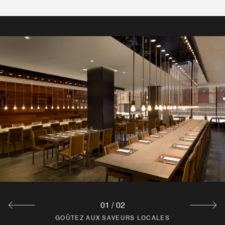
GOÛTEZ AUX SAVEURS LOCALES
BAR À VIN
Dégustez notre vaste collection de vins fins disponibles
dans notre machine distributrice à vins. Situé dans notre
hall d'entrée chaleureux et accueillant, vous pouvez vous
détendre pour une soirée tranquille ou un rassemblement
social avec des amis.
Découvrir
01
/
02
GOÛTEZ AUX SAVEURS LOCALES