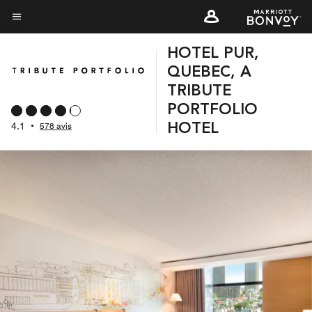
Skip
to
Texte du menu
main
HOTEL PUR,
content
QUEBEC, A
TRIBUTE
PORTFOLIO
4.1
•
578 avis
HOTEL