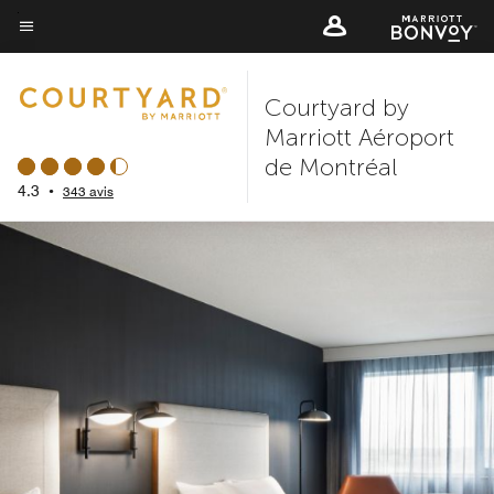
Skip
to
Texte du menu
main
Courtyard by
content
Marriott Aéroport
de Montréal
4.3
•
343 avis