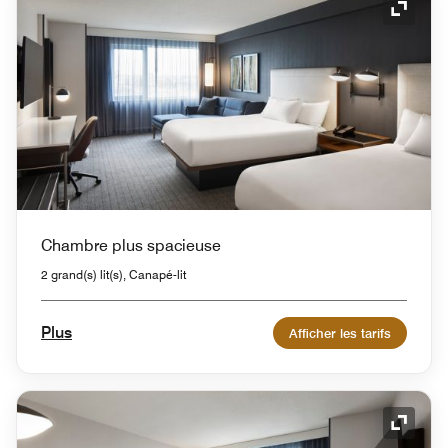
Icône 
Chambre plus spacieuse
2 grand(s) lit(s), Canapé-lit
Plus
Afficher les tarifs
Icône 