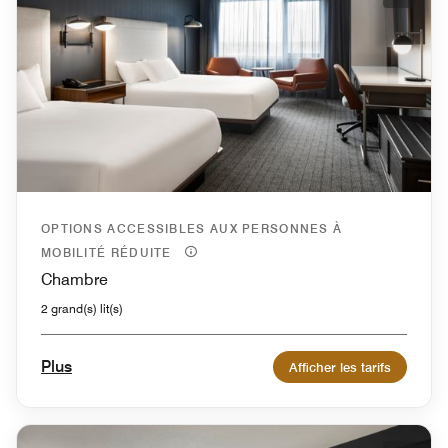
Icône 
OPTIONS ACCESSIBLES AUX PERSONNES À
MOBILITÉ RÉDUITE
Chambre
2 grand(s) lit(s)
Plus
Afficher les tarifs