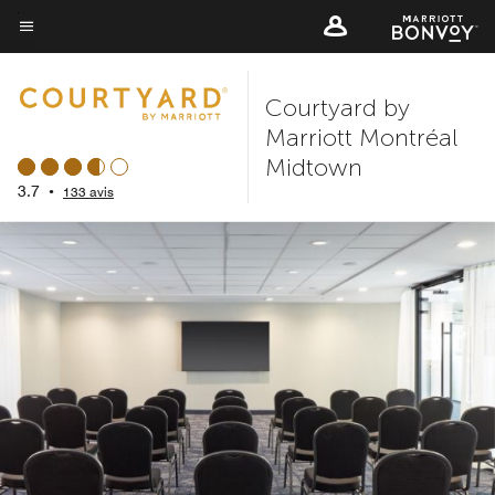
Skip
to
Texte du menu
main
Courtyard by
content
Marriott Montréal
Midtown
3.7
•
133 avis