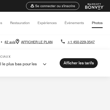
Se connecter ou s'inscrire
es
Restauration
Expériences
Évènements
Photos
•
42 avis
AFFICHER LE PLAN
+1 450-229-3547
ues à proximité
Évènements et réunions
ÉCIAUX
Afficher les tarifs
l le plus bas pour les