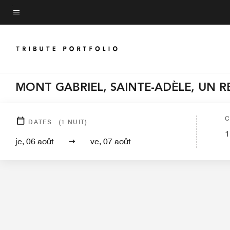
Skip
to
Texte du menu
main
content
MONT GABRIEL, SAINTE-ADÈLE, UN 
Aperçu général de l’hôtel
Chambres
Su
C
DATES
(
1
NUIT)
1
je, 06 août
ve, 07 août