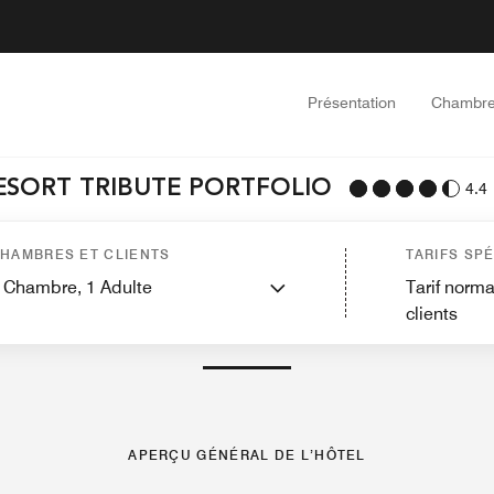
Présentation
Chambr
RESORT TRIBUTE PORTFOLIO
4.4
ites
Caractéristiques
Restauration
Sports et loisirs
Golf
Spa
Sites touristiq
HAMBRES ET CLIENTS
TARIFS SP
Chambre,
1
Adulte
Tarif norma
clients
PHOTOS ET VIDÉOS
APERÇU GÉNÉRAL DE L’HÔTEL