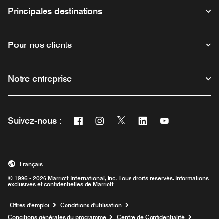
Principales destinations
Pour nos clients
Notre entreprise
Facebook
Instagram
Twitter
Linkedin
Youtube
Suivez-nous :
Ouvre une nouvelle fenêtre
Ouvre une nouvelle fenêtre
Ouvre une nouvelle fenêtre
Ouvre une nouvelle fe
Ouvre une nouve
Français
© 1996 - 2026 Marriott International, Inc. Tous droits réservés. Informations
exclusives et confidentielles de Marriott
Ouvre une nouvelle fenêtre
Offres d'emploi
Conditions d'utilisation
Conditions générales du programme
Centre de Confidentialité