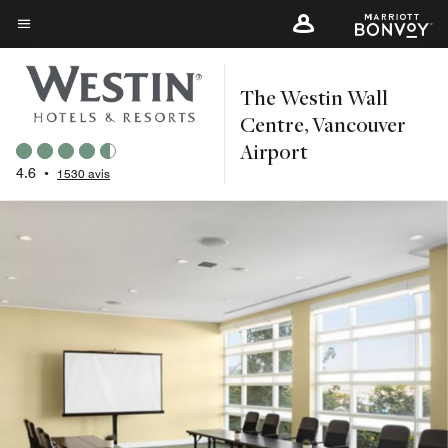
Skip
to
Texte du menu
main
The Westin Wall
content
Centre, Vancouver
Airport
4.6
•
1530 avis