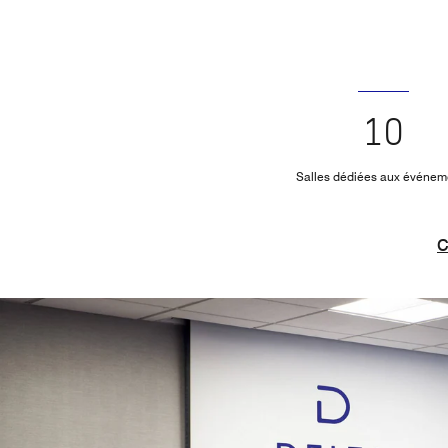
10
Salles dédiées aux événem
C