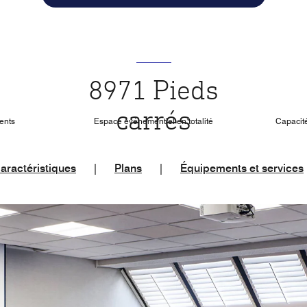
8971 Pieds
carrés
ents
Espace événementiel en totalité
Capacité
aractéristiques
|
Plans
|
Équipements et services