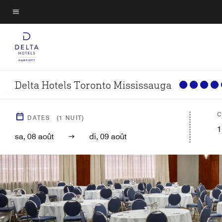
Skip
to
Texte du menu
main
content
Delta Hotels Toronto Mississauga
C
DATES
(
1
NUIT)
1
sa, 08 août
di, 09 août