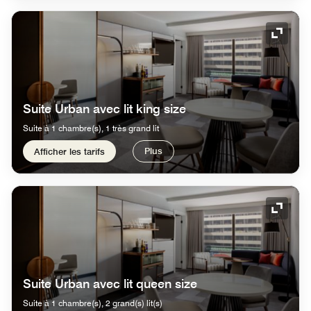
Icône 
Suite Urban avec lit king size
Suite à 1 chambre(s), 1 très grand lit
Plus
Afficher les tarifs
Icône 
Suite Urban avec lit queen size
Suite à 1 chambre(s), 2 grand(s) lit(s)