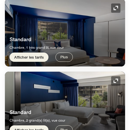
Icône 
Standard
Chambre, 1 très grand lit, vue cour
Plus
Afficher les tarifs
Icône 
Standard
Chambre, 2 grand(s) lit(s), vue cour
Plus