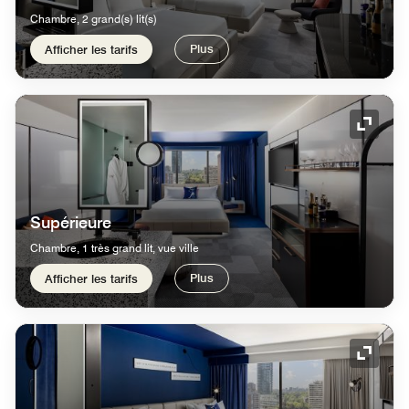
Chambre, 2 grand(s) lit(s)
Plus
Afficher les tarifs
Icône 
Supérieure
Chambre, 1 très grand lit, vue ville
Plus
Afficher les tarifs
Icône 