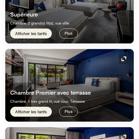
Supérieure
Chambre, 2 grand(s) lit(s), vue ville
Plus
Afficher les tarifs
Icône 
Chambre Premier avec terrasse
Chambre, 1 très grand lit, vue cour, Terrasse
Plus
Afficher les tarifs