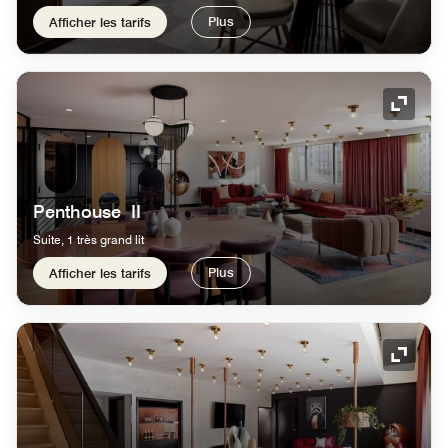
Plus
Afficher les tarifs
Icône 
Penthouse II
Suite, 1 très grand lit
Plus
Afficher les tarifs
Icône 