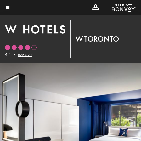
Skip
to
Texte du menu
main
content
W TORONTO
4.1
•
525 avis