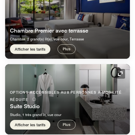
Icône 
Chambre Premier avec terrasse
Chambre, 2 grand(s) lit(s), vue cour, Terrasse
Plus
Afficher les tarifs
Icône 
OPTIONS ACCESSIBLES AUX PERSONNES À MOBILITÉ
RÉDUITE
Suite Studio
Studio, 1 très grand lit, vue cour
Plus
Afficher les tarifs