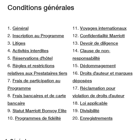
Conditions générales
1.
Général
11.
Voyages internationaux
2.
Inscription au Programme
12.
Confidentialité Marriott
3.
Litiges
13.
Devoir de diligence
4.
Activités interdites
14.
Clause de non-
5.
Réservations d'hôtel
responsabilité
6.
Règles et restrictions
15.
Dédommagement
relatives aux Prestataires tiers
16.
Droits d'auteur et marques
7.
Frais de participation au
déposées
Programme
17.
Réclamation pour
8.
Frais bancaires et de carte
violation de droits d'auteur
bancaire
18.
Loi applicable
9.
Statut Marriott Bonvoy Elite
19.
Divisibilité
10.
Programmes de fidélité
20.
Enregistrements