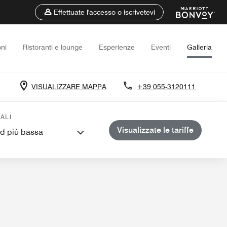
Effettuate l'accesso o iscrivetevi
ni
Ristoranti e lounge
Esperienze
Eventi
Galleria
VISUALIZZARE MAPPA
+39 055-3120111
unioni
ALI
Visualizzate le tariffe
rd più bassa