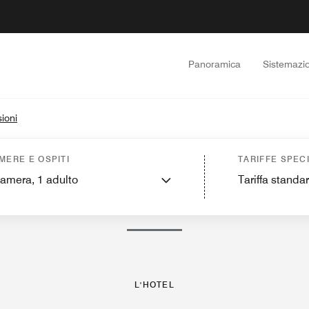
Panoramica
Sistemazio
ioni
el
Camere
Suite
Da scoprire
Ristoranti e lounge
Fitness e relax
Eventi e ri
MERE E OSPITI
TARIFFE SPECI
camera,
1
adulto
Tariffa standa
FOTO E VIDEO
L'HOTEL