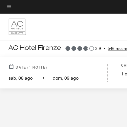
Skip
to
Testo del menu
main
content
AC Hotel Firenze
3.9
•
546 recens
L'hot
CA
DATE
(
1
NOTTE)
1
sab, 08 ago
dom, 09 ago