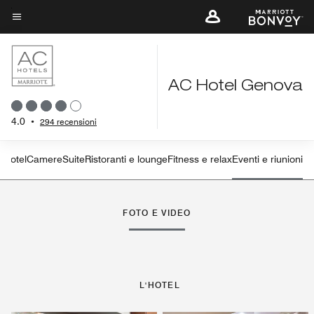
Skip
to
Testo del menu
main
content
AC Hotel Genova
4.0
•
294 recensioni
L'hotel
Camere
Suite
Ristoranti e lounge
Fitness e relax
Eventi e riunioni
FOTO E VIDEO
L'HOTEL