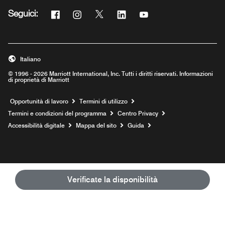
Facebook
Instagram
Twitter
Linkedin
Youtube
Seguici:
Opens a new window
Opens a new window
Opens a new window
Opens a new window
Opens a new window
Italiano
© 1996 - 2026 Marriott International, Inc. Tutti i diritti riservati. Informazioni
di proprietà di Marriott
Opens a new window
Opportunità di lavoro
Termini di utilizzo
Termini e condizioni del programma
Centro Privacy
Accessibilità digitale
Mappa del sito
Guida
Verificate la disponibilità