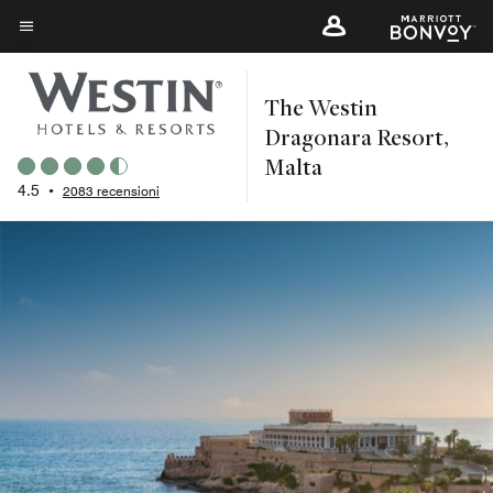
Skip
to
Testo del menu
main
The Westin
content
Dragonara Resort,
Malta
4.5
•
2083 recensioni