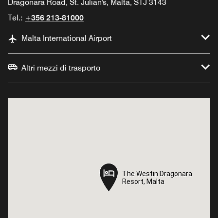
Dragonara Road, St. Julian's, Malta, STJ 3143
Tel.:
+356 213-81000
Malta International Airport
Altri mezzi di trasporto
The Westin Dragonara
The Westin Dragonara
Resort, Malta
Resort, Malta