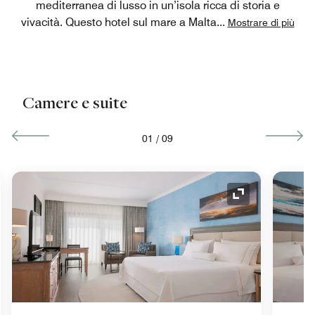
mediterranea di lusso in un’isola ricca di storia e
vivacità. Questo hotel sul mare a Malta
...
Mostrare di più
Camere e suite
01
/
09
a Espansione
Icona Espansi