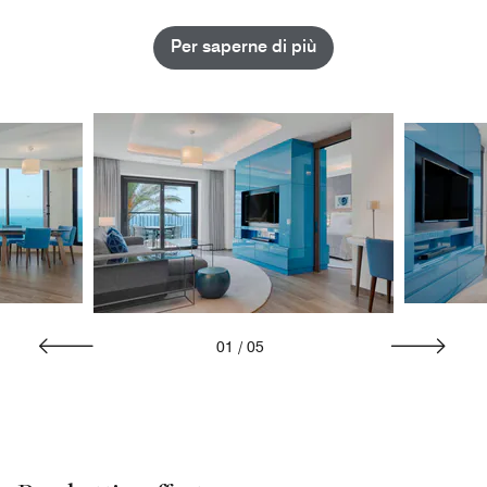
Per saperne di più
01
/
05