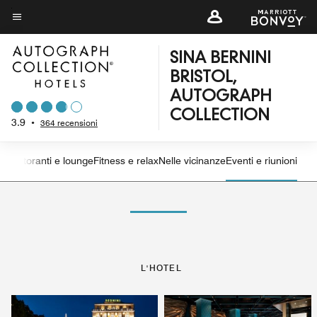
Skip
to
Testo del menu
main
SINA BERNINI
content
BRISTOL,
AUTOGRAPH
COLLECTION
3.9
•
364 recensioni
ire
Ristoranti e lounge
Fitness e relax
Nelle vicinanze
Eventi e riunioni
Freccia sinistra
Fre
L'HOTEL