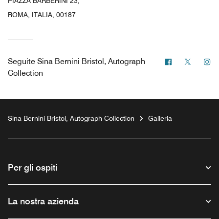
PIAZZA BARBERINI 23,
ROMA, ITALIA, 00187
Facebook
Twitter
In
Seguite
Sina Bernini Bristol, Autograph
Collection
Sina Bernini Bristol, Autograph Collection
Galleria
Per gli ospiti
La nostra azienda