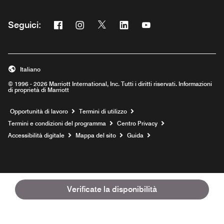
Facebook
Instagram
Twitter
Linkedin
Youtube
Seguici:
Opens a new window
Opens a new window
Opens a new window
Opens a new window
Opens a new window
Italiano
© 1996 - 2026 Marriott International, Inc. Tutti i diritti riservati. Informazioni
di proprietà di Marriott
Opens a new window
Opportunità di lavoro
Termini di utilizzo
Termini e condizioni del programma
Centro Privacy
Accessibilità digitale
Mappa del sito
Guida
Verificate la disponibilità