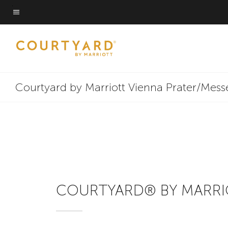
Skip
to
Testo del menu
main
content
Courtyard by Marriott Vienna Prater/Mess
COURTYARD® BY MARRI