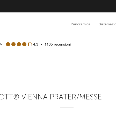
Panoramica
Sistemazio
e
4.3
•
1135 recensioni
OTT® VIENNA PRATER/MESSE