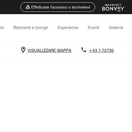
Effettuate l'accesso o iscrivetevi
ni
Ristoranti e lounge
Esperienze
Eventi
Galleria
VISUALIZZARE MAPPA
+43 1-72730