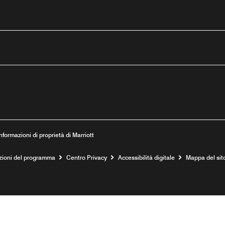
tube
ow
w window
s a new window
 Informazioni di proprietà di Marriott
izioni del programma
Centro Privacy
Accessibilità digitale
Mappa del sit