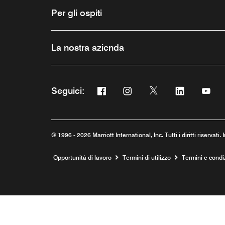
Per gli ospiti
La nostra azienda
Facebook
Instagram
Twitter
Linkedin
You
Seguici:
Opens a new window
Opens a new window
Opens a new wind
Opens a ne
Open
© 1996 - 2026 Marriott International, Inc. Tutti i diritti riservati.
Opens a new window
Opportunità di lavoro
Termini di utilizzo
Termini e cond