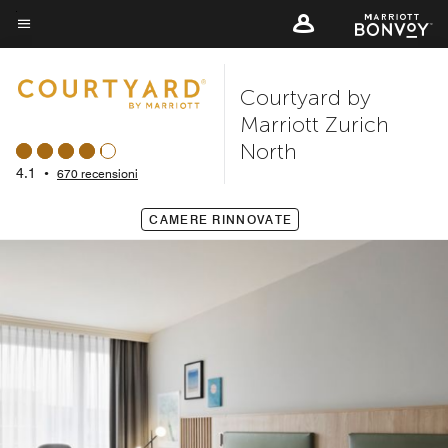
Skip
to
Testo del menu
main
Courtyard by
content
Marriott Zurich
North
4.1
•
670 recensioni
CAMERE RINNOVATE