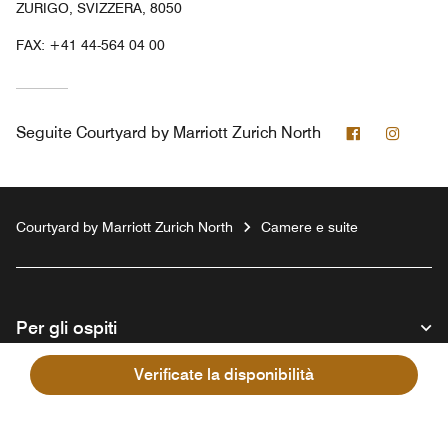
ZURIGO, SVIZZERA, 8050
FAX:
+41 44-564 04 00
Facebook
Insta
Seguite
Courtyard by Marriott Zurich North
Courtyard by Marriott Zurich North
Camere e suite
Per gli ospiti
Verificate la disponibilità
La nostra azienda