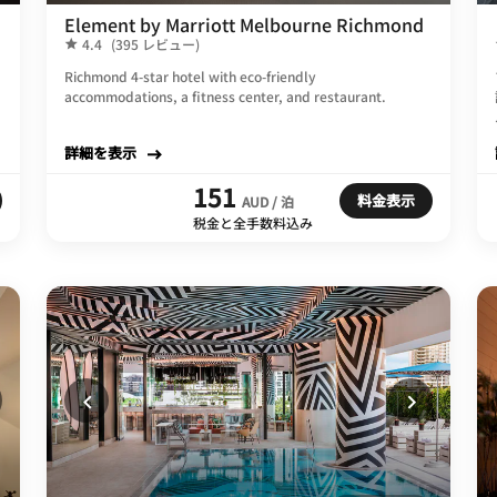
Element by Marriott Melbourne Richmond
4.4
(395 レビュー)
Richmond 4-star hotel with eco-friendly
accommodations, a fitness center, and restaurant.
詳細を表示
151
料金表示
AUD / 泊
税金と全手数料込み