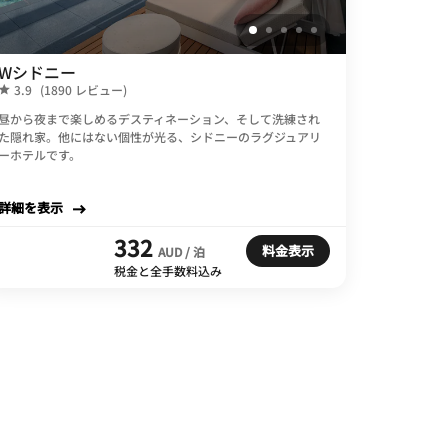
Wシドニー
3.9
(1890 レビュー)
昼から夜まで楽しめるデスティネーション、そして洗練され
た隠れ家。他にはない個性が光る、シドニーのラグジュアリ
ーホテルです。
詳細を表示
332
料金表示
AUD / 泊
税金と全手数料込み