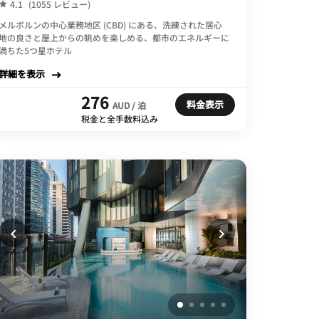
4.1
(1055 レビュー)
メルボルンの中心業務地区 (CBD) にある、洗練された居心
地の良さと屋上からの眺めを楽しめる、都市のエネルギーに
満ちた5つ星ホテル
詳細を表示
276
料金表示
AUD / 泊
税金と全手数料込み