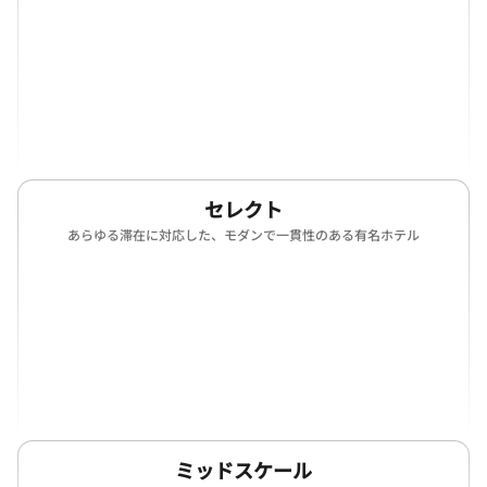
(opens in new window)
(opens in new window)
(opens in new window)
(opens in new win
(opens in new window)
セレクト
あらゆる滞在に対応した、モダンで一貫性のある有名ホテル
(opens in new window)
(opens in new window)
(opens in new window)
(opens in new win
(opens in new window)
(opens in new window)
(opens in new window)
(opens in new win
(opens in new window)
ミッドスケール