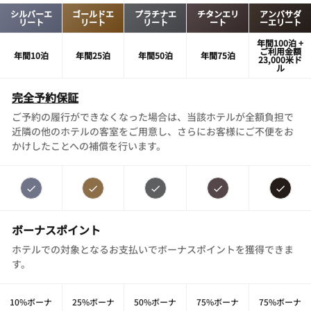
シルバーエ
ゴールドエ
プラチナエ
チタンエリ
アンバサダ
リート
リート
リート
ート
ーエリート
年間100泊 +
ご利用金額
年間10泊
年間25泊
年間50泊
年間75泊
23,000米ド
ル
完全予約保証
ご予約の履行ができなくなった場合は、当該ホテルが全額負担で
近隣の他のホテルの客室をご用意し、さらにお客様にご不便をお
かけしたことへの補償を行います。
ボーナスポイント
ホテルでの対象となるお支払いでボーナスポイントを獲得できま
す。
10%ボーナ
25%ボーナ
50%ボーナ
75%ボーナ
75%ボーナ