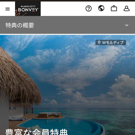
Skip to Content
Marriott Bonvoy
メニューを開く
特典の概要
Ｗモルディブ
豊富な会員特典