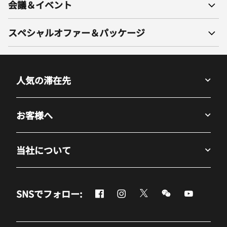
会議＆イベント
スペシャルオファー＆パッケージ
人気の滞在先
お客様へ
当社について
Facebook
Instagram
Twitter
Messenger
Youtube
SNSでフォロー:
新しいウィンドウで開く
新しいウィンドウで開く
新しいウィンドウで開
新しいウィンド
新しいウ