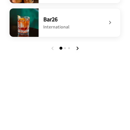
undefined JW Steakhouse
Bar26
International
undefined Bar26