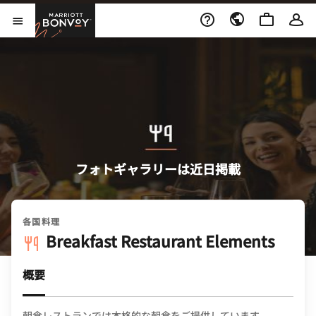
Skip to Content
Marriott Bonvoy
メニューを開く
フォトギャラリーは近日掲載
各国料理
Breakfast Restaurant Elements
概要
朝食レストランでは本格的な朝食をご提供しています。