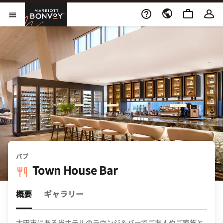
Skip to Content
Marriott Bonvoy
メニューを開く
パブ
Town House Bar
概要
ギャラリー
太田市にある当ホテルのラウンジ＆バーでご友人やご家族と