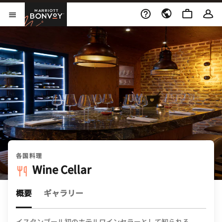
Skip to Content
Marriott Bonvoy
メニューを開く
各国料理
Wine Cellar
概要
ギャラリー
イスタンブール初のホテルワインセラーとして知られる