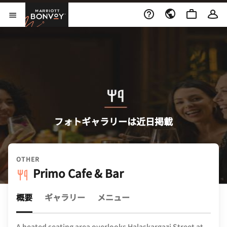
Skip to Content
Marriott Bonvoy
メニューを開く
フォトギャラリーは近日掲載
OTHER
Primo Cafe & Bar
概要
ギャラリー
メニュー
A heated seating area overlooks Halaskargazi Street at