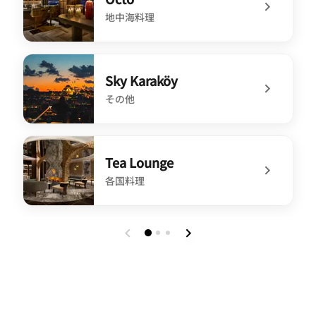
地中海料理
undefined Octo
Sky Karaköy
その他
undefined Sky Karaköy
Tea Lounge
各国料理
undefined Tea Lounge