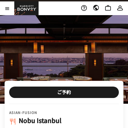
Skip to Content
Marriott Bonvoy
メニューを開く
ご予約
ASIAN-FUSION
Nobu Istanbul