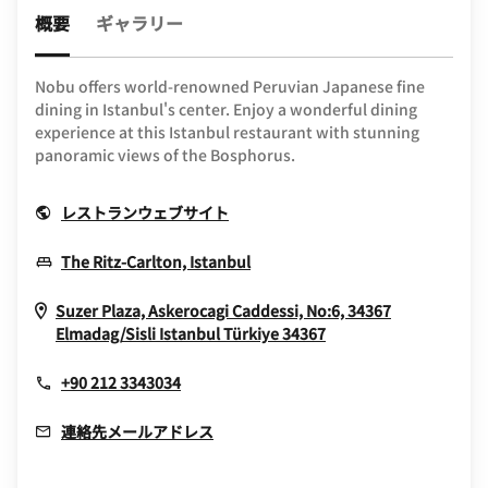
概要
ギャラリー
Nobu offers world-renowned Peruvian Japanese fine
dining in Istanbul's center. Enjoy a wonderful dining
experience at this Istanbul restaurant with stunning
panoramic views of the Bosphorus.
Opens In New Window
レストランウェブサイト
Opens In New Window
The Ritz-Carlton, Istanbul
Suzer Plaza, Askerocagi Caddessi, No:6, 34367
Opens In New Win
Elmadag/Sisli
Istanbul
Türkiye
34367
+90 212 3343034
連絡先メールアドレス