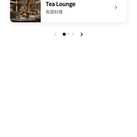
Tea Lounge
各国料理
undefined Tea Lounge