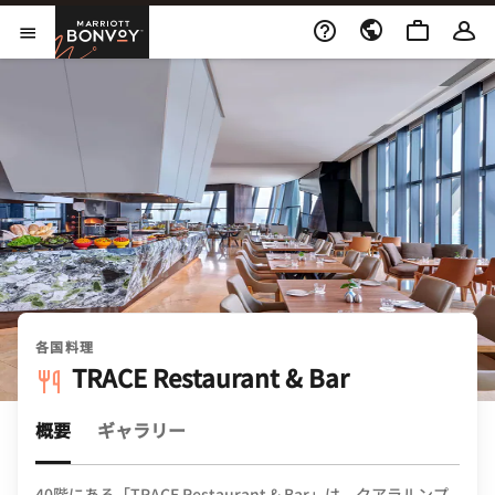
Skip to Content
Marriott Bonvoy
メニューを開く
各国料理
TRACE Restaurant & Bar
概要
ギャラリー
40階にある「TRACE Restaurant & Bar」は、クアラルンプ