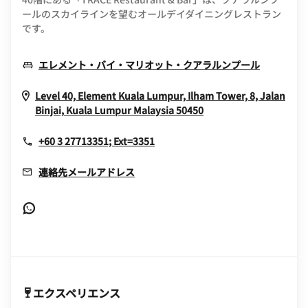
ールのスカイラインを望むオールデイダイニングレストラン
です。
Opens I
エレメント・バイ・マリオット・クアラルンプール
Level 40, Element Kuala Lumpur, Ilham Tower, 8, Jalan
Opens In New Win
Binjai,
Kuala Lumpur
Malaysia
50450
+60 3 27713351; Ext=3351
連絡先メールアドレス
Opens In New Window
エクスペリエンス