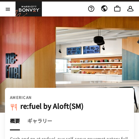
Skip to Content
Marriott Bonvoy
メニューを開く
AMERICAN
re:fuel by Aloft(SM)
概要
ギャラリー
Grab and go at re:fuel, our self-serve gourmet eatery full