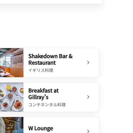
Shakedown Bar &
Restaurant
イギリス料理
defined Shakedown Bar & Restaurant
Breakfast at
Gillray's
コンチネンタル料理
efined Breakfast at Gillray's
W Lounge