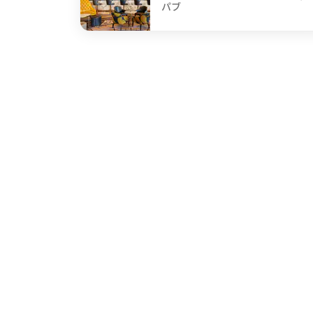
パブ
undefined Gillray's Bar