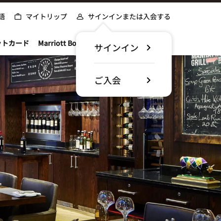
語
マイトリップ
サインインまたは入会する
ットカード
Marriott Bonvoyについて
サインイン
ご入会