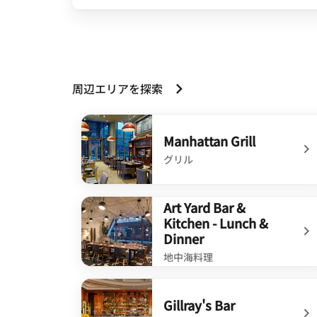
周辺エリアを探索
Manhattan Grill
グリル
undefined Manhattan Grill
Art Yard Bar &
Kitchen - Lunch &
Dinner
地中海料理
undefined Art Yard Bar & Kitchen - Lunch & 
Gillray's Bar