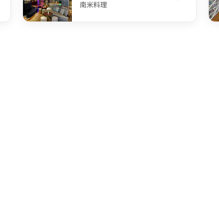
南米料理
undefined The Perception
un