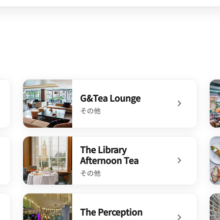
G&Tea Lounge
その他
undefined G&Tea Lounge
un
The Library
Afternoon Tea
その他
Dinner
undefined The Library Afternoon Tea
und
The Perception