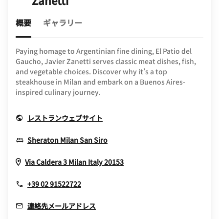
Zanetti
概要
ギャラリー
Paying homage to Argentinian fine dining, El Patio del
Gaucho, Javier Zanetti serves classic meat dishes, fish,
and vegetable choices. Discover why it’s a top
steakhouse in Milan and embark on a Buenos Aires-
inspired culinary journey.
Opens In New Window
レストランウェブサイト
Opens In New Window
Sheraton Milan San Siro
Opens In New Window
Via Caldera 3
Milan
Italy
20153
+39 02 91522722
連絡先メールアドレス