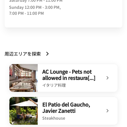
Saturday
7:00 PM - 11:00 PM
Sunday
12:00 PM - 3:00 PM,
7:00 PM - 11:00 PM
周辺エリアを探索
AC Lounge - Pets not
allowed in restaura[...]
イタリア料理
undefined AC Lounge - Pets not allowed in restaura[...]
El Patio del Gaucho,
Javier Zanetti
Steakhouse