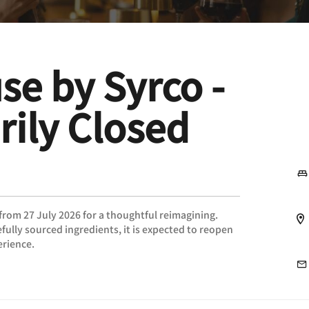
e by Syrco -
ily Closed
from 27 July 2026 for a thoughtful reimagining.
fully sourced ingredients, it is expected to reopen
erience.