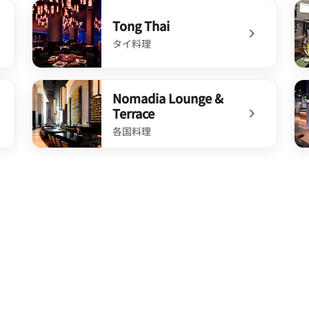
undefined Feast
un
Tong Thai
タイ料理
undefined Tong Thai
un
Nomadia Lounge &
Terrace
各国料理
undefined Nomadia Lounge & Terrace
un