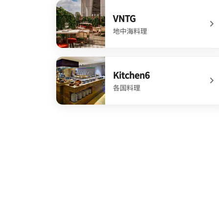
undefined Two Birds One Stone
VNTG
地中海料理
undefined VNTG
Kitchen6
各国料理
undefined Kitchen6