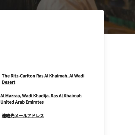
The Ritz-Carlton Ras Al Khaimah, Al Wadi
Opens In New Window
Desert
Al Mazraa, Wadi Khadija.
Ras Al Khaimah
Opens In New Window
United Arab Emirates
連絡先メールアドレス