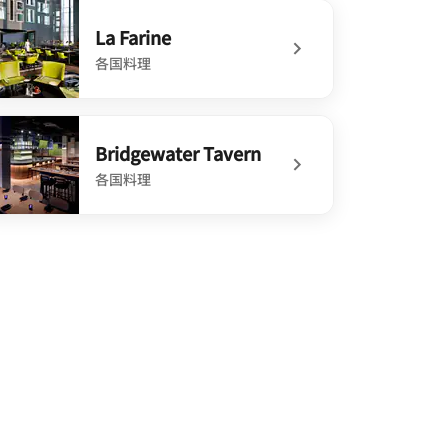
defined Two Birds Breakfast
La Farine
各国料理
defined La Farine
Bridgewater Tavern
各国料理
defined Bridgewater Tavern