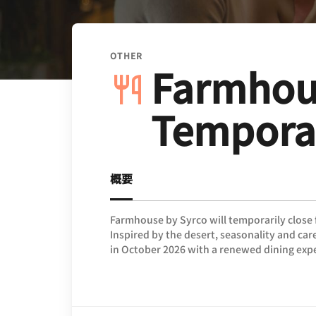
OTHER
Farmhous
Temporar
概要
Farmhouse by Syrco will temporarily close 
Inspired by the desert, seasonality and care
in October 2026 with a renewed dining exp