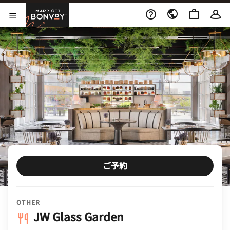
Skip to Content
Marriott Bonvoy
メニューを開く
ご予約
OTHER
JW Glass Garden