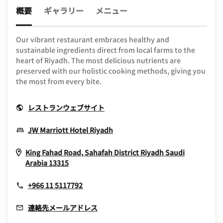
概要
ギャラリー
メニュー
Our vibrant restaurant embraces healthy and
sustainable ingredients direct from local farms to the
heart of Riyadh. The most delicious nutrients are
preserved with our holistic cooking methods, giving you
the most from every bite.
Opens In New Window
レストランウェブサイト
Opens In New Window
JW Marriott Hotel Riyadh
King Fahad Road, Sahafah District
Riyadh
Saudi
Opens In New Window
Arabia
13315
+966 11 5117792
連絡先メールアドレス