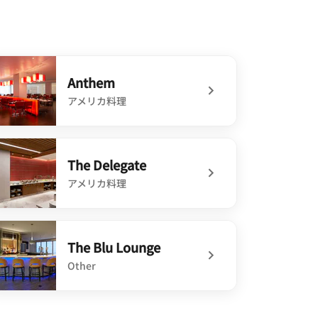
Anthem
アメリカ料理
defined Anthem
The Delegate
アメリカ料理
defined The Delegate
The Blu Lounge
Other
defined The Blu Lounge