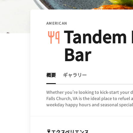
AMERICAN
Tandem 
Bar
概要
ギャラリー
Whether you’re looking to kick-start your 
Falls Church, VA is the ideal place to refue
weekday happy hours and seasonal special
エクスペリエンス