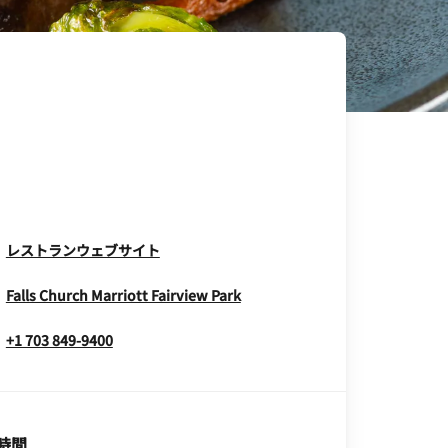
Opens In New Window
レストランウェブサイト
Opens In New Window
Falls Church Marriott Fairview Park
+1 703 849-9400
時間