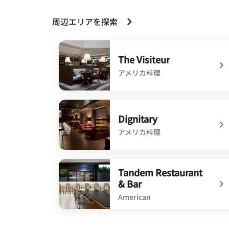
周辺エリアを探索
The Visiteur
アメリカ料理
undefined The Visiteur
Dignitary
アメリカ料理
undefined Dignitary
Tandem Restaurant
& Bar
American
undefined Tandem Restaurant & Bar