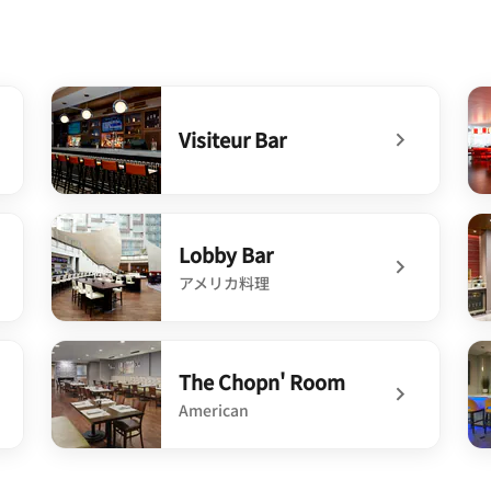
Visiteur Bar
undefined Visiteur Bar
un
Lobby Bar
アメリカ料理
undefined Lobby Bar
un
The Chopn' Room
American
undefined The Chopn' Room
un