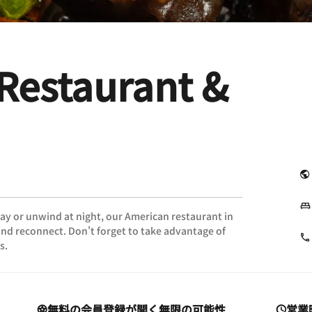
Restaurant &
day or unwind at night, our American restaurant in
l and reconnect. Don't forget to take advantage of
s.
無料の会員登録が開く無限の可能性
営業