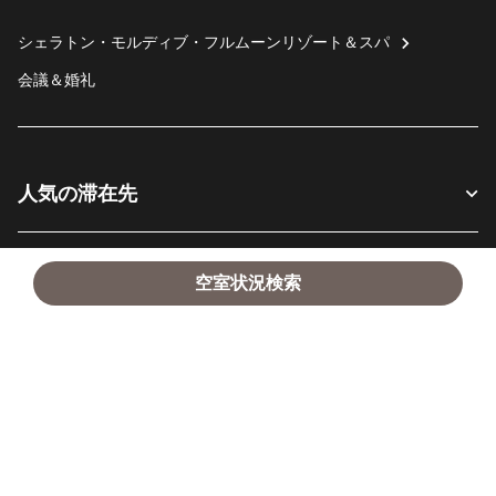
シェラトン・モルディブ・フルムーンリゾート＆スパ
会議＆婚礼
人気の滞在先
お客様へ
空室状況検索
当社について
Facebook
Instagram
Twitter
Messenger
Youtube
SNSでフォロー:
新しいウィンドウで開く
新しいウィンドウで開く
新しいウィンドウで開く
新しいウィンドウ
新しいウィ