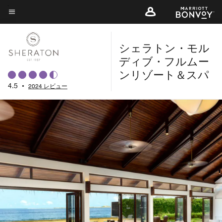
Skip
to
メニューのテキスト
main
シェラトン・モル
content
ディブ・フルムー
ンリゾート＆スパ
4.5
•
2024 レビュー