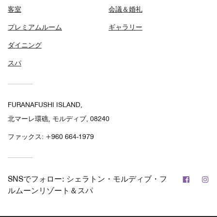
客室
会議＆婚礼
プレミアムルーム
ギャラリー
ダイニング
スパ
FURANAFUSHI ISLAND,
北マーレ環礁, モルディブ, 08240
ファックス:
+960 664-1979
Facebo
In
SNSでフォロー:
シェラトン・モルディブ・フ
ルムーンリゾート＆スパ