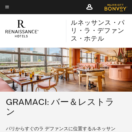
Skip
Skip
to
to
メニューのテキスト
main
main
ルネッサンス・パ
content
content
リ・ラ・デファン
ス・ホテル
GRAMACI: バー＆レストラ
ン
パリからすぐのラ デファンスに位置するルネッサン