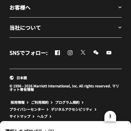
お客様へ
当社について
Facebook
Instagram
Twitter
Messenger
Youtube
SNSでフォロー:
新しいウィンドウで開く
新しいウィンドウで開く
新しいウィンドウで開
新しいウィンド
新しいウ
日本語
© 1996 - 2026 Marriott International, Inc. All rights reserved. マリ
オット専有情報
新しいウィンドウで開く
採用情報
ご利用規約
プログラム規約
プライバシーセンター
デジタルアクセシビリティ
サイトマップ
ヘルプ
prod31,EE50C134-86EB-5928-BBDC-5F498A51E22A,NA