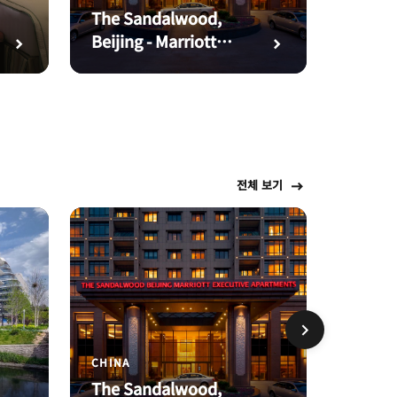
The Sandalwood,
The Ri
Beijing - Marriott
Beijin
Executive
Apartments
전체 보기
CHINA
CHINA
The Sandalwood,
Beijin