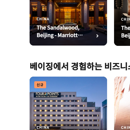
CHINA
CHI
The Sandalwood,
The
Beijing - Marriott
Bei
Executive
Apartments
베이징에서 경험하는 비즈니
신규
CHINA
CHI