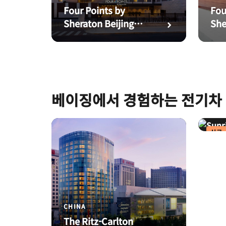
Four Points by
Fou
Sheraton Beijing
She
West Station
Sou
Sta
of 
베이징에서 경험하는 전기차 
신규
CHI
Fou
She
Bei
CHINA
Fan
The Ritz-Carlton