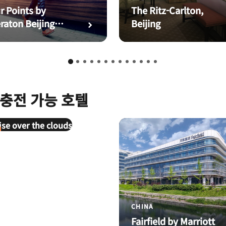
r Points by
The Ritz-Carlton,
raton Beijing
Beijing
th Railway
tion, The Temple
Heaven Park
충전 가능 호텔
NA
r Points by
raton
jing
CHINA
gshan
Fairfield by Marriott