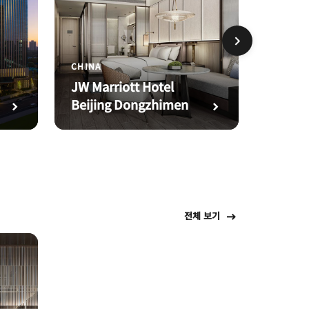
CHINA
CHINA
JW Marriott Hotel
The We
Beijing Dongzhimen
Financ
전체 보기