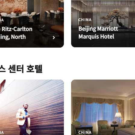
CHINA
NA
Beijing Marriott
 Ritz-Carlton
Marquis Hotel
jing, North
스 센터 호텔
NA
CHINA