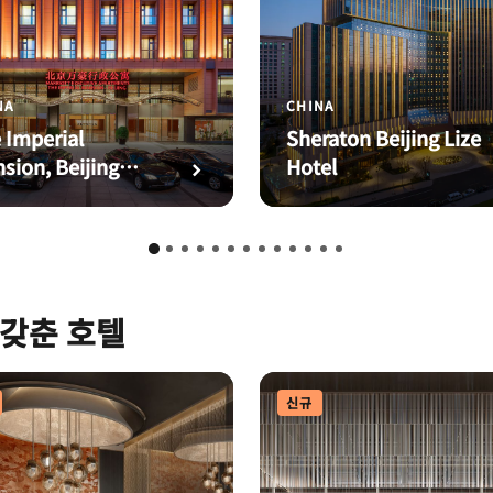
CHINA
NA
Sheraton Beijing Lize
 Imperial
Hotel
sion, Beijing
riott Executive
rtments
갖춘 호텔
신규