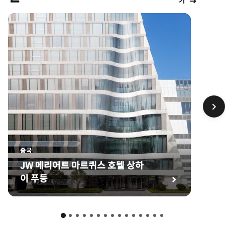
기
중국
JW 메리어트 마르퀴스 호텔 상하
이 푸둥