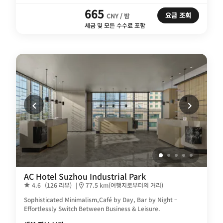
665
요금 조회
CNY / 밤
세금 및 모든 수수료 포함
AC Hotel Suzhou Industrial Park
4.6
(126 리뷰)
|
77.5 km(여행지로부터의 거리)
Sophisticated Minimalism,Café by Day, Bar by Night –
Effortlessly Switch Between Business & Leisure.