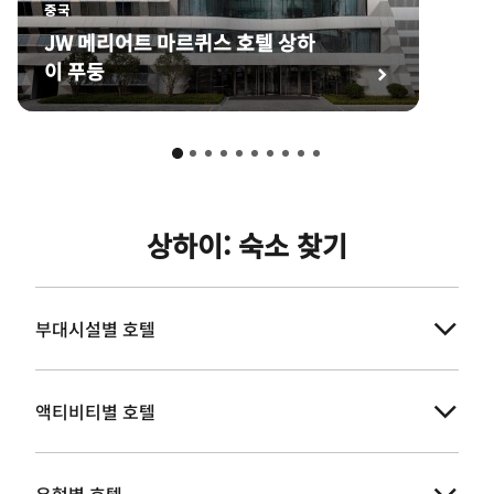
중국
JW 메리어트 마르퀴스 호텔 상하
이 푸둥
상하이: 숙소 찾기
부대시설별 호텔
액티비티별 호텔
유형별 호텔