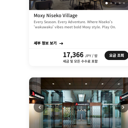
Moxy Niseko Village
Every Season. Every Adventure. Where Niseko's
'wakuwaku' vibes meet bold Moxy style. Play On.
세부 정보 보기
17,366
요금 조회
JPY / 밤
세금 및 모든 수수료 포함