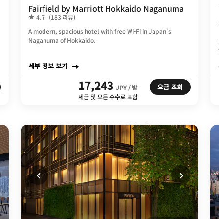
Fairfield by Marriott Hokkaido Naganuma
4.7
(183 리뷰)
A modern, spacious hotel with free Wi-Fi in Japan's
Naganuma of Hokkaido.
세부 정보 보기
17,243
요금 조회
JPY / 밤
세금 및 모든 수수료 포함