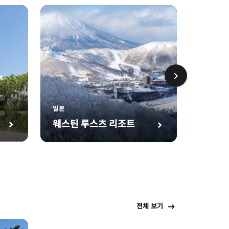
JAPAN
Yoruy
일본
Desig
웨스틴 루스츠 리조트
전체 보기