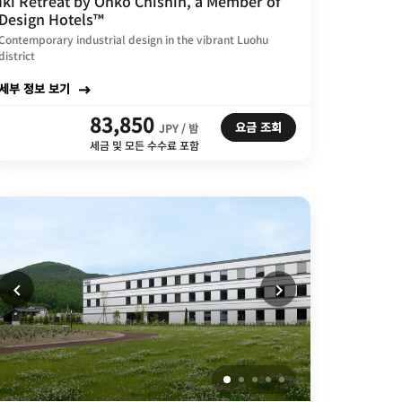
Iki Retreat by Onko Chishin, a Member of
Design Hotels™
Contemporary industrial design in the vibrant Luohu
district
세부 정보 보기
83,850
요금 조회
JPY / 밤
세금 및 모든 수수료 포함