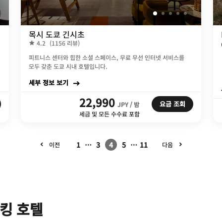
목시 도쿄 긴시초
4.2
(1156 리뷰)
피트니스 센터와 힙한 소셜 스페이스, 무료 무선 인터넷 서비스를
모두 갖춘 도쿄 시내 호텔입니다.
세부 정보 보기
22,990
요금 조회
JPY / 밤
세금 및 모든 수수료 포함
1
…
3
4
5
…
11
이전
다음
킹 호텔