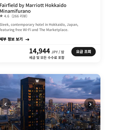
Fairfield by Marriott Hokkaido
Minamifurano
4.6
(266 리뷰)
Sleek, contemporary hotel in Hokkaido, Japan,
featuring free Wi-Fi and The Marketplace.
세부 정보 보기
14,944
요금 조회
JPY / 밤
세금 및 모든 수수료 포함