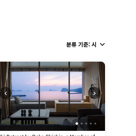
분류 기준
:
시