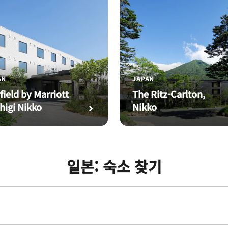
AN
JAPAN
rfield by Marriott
The Ritz-Carlton,
higi Nikko
Nikko
일본: 숙소 찾기