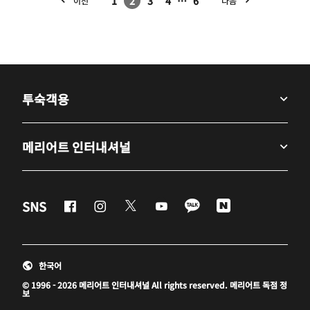
1
2
3
4
…
6
이전
다음
투숙객용
메리어트 인터내셔널
Facebook
Instagram
Twitter
Youtube
LineApp
Naver
SNS
새 창 열기
새 창 열기
새 창 열기
새 창 열기
새 창 열기
새 창 열기
한국어
© 1996 - 2026 메리어트 인터내셔널 All rights reserved. 메리어트 독점 정
보