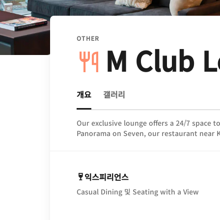
OTHER
M Club 
개요
갤러리
Our exclusive lounge offers a 24/7 space t
Panorama on Seven, our restaurant near K
익스피리언스
Casual Dining 및 Seating with a View