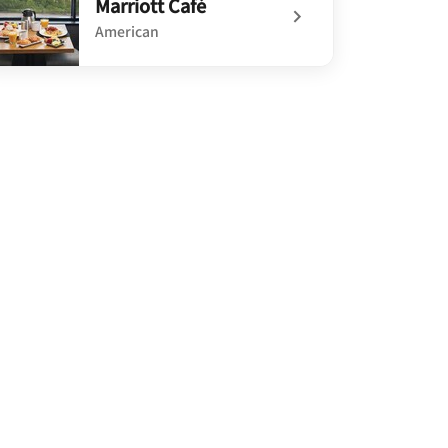
Marriott Café
American
defined Marriott Café