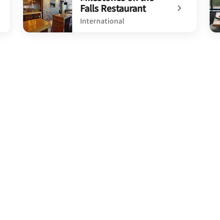
Falls Restaurant
International
undefined Milestones on the Falls Restaurant
un