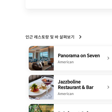
인근 레스토랑 및 바 살펴보기
Panorama on Seven
American
undefined Panorama on Seven
Jazzboline
Restaurant & Bar
American
undefined Jazzboline Restaurant & Bar