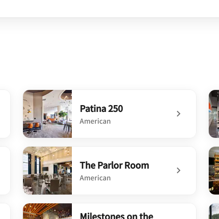
Patina 250
American
undefined Patina 250
un
The Parlor Room
American
undefined The Parlor Room
un
Milestones on the