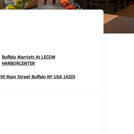
Buffalo Marriott At LECOM
Opens In New Window
HARBORCENTER
Opens In New Window
95 Main Street
Buffalo
NY
USA
14203