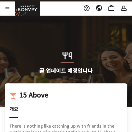
Skip to Content
Marriott Bonvoy
메뉴 열기
곧 업데이트 예정입니다
15 Above
개요
There is nothing like catching up with friends in the