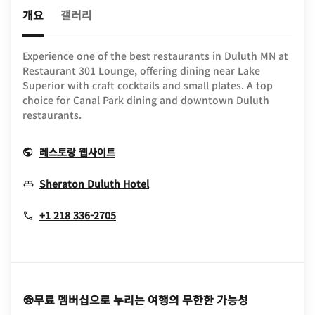
개요
갤러리
Experience one of the best restaurants in Duluth MN at
Restaurant 301 Lounge, offering dining near Lake
Superior with craft cocktails and small plates. A top
choice for Canal Park dining and downtown Duluth
restaurants.
Opens In New Window
레스토랑 웹사이트
Opens In New Window
Sheraton Duluth Hotel
+1 218 336-2705
무료 멤버십으로 누리는 여행의 무한한 가능성