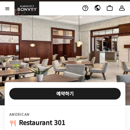
Skip to Content
Marriott Bonvoy
메뉴 열기
예약하기
AMERICAN
Restaurant 301