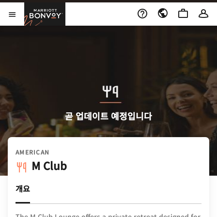
Skip to Content
Marriott Bonvoy
메뉴 열기
곧 업데이트 예정입니다
AMERICAN
M Club
개요
The M Club Lounge offers a private retreat designed for