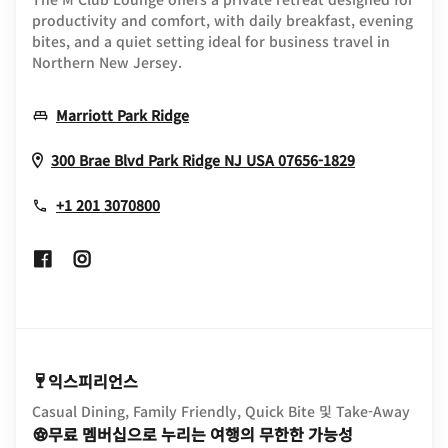
productivity and comfort, with daily breakfast, evening
bites, and a quiet setting ideal for business travel in
Northern New Jersey.
Opens In New Window
Marriott Park Ridge
Opens In N
300 Brae Blvd
Park Ridge
NJ
USA
07656-1829
+1 201 3070800
Opens In New Window
Opens In New Window
익스피리언스
Casual Dining, Family Friendly, Quick Bite 및 Take-Away
무료 멤버십으로 누리는 여행의 무한한 가능성