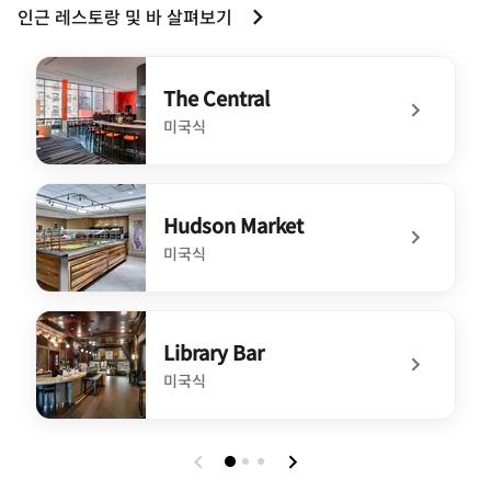
인근 레스토랑 및 바 살펴보기
The Central
미국식
undefined The Central
Hudson Market
미국식
undefined Hudson Market
Library Bar
미국식
undefined Library Bar