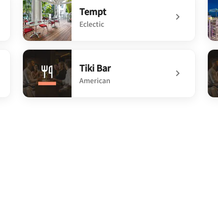
Tempt
Eclectic
undefined Tempt
und
Tiki Bar
American
ls
undefined Tiki Bar
un