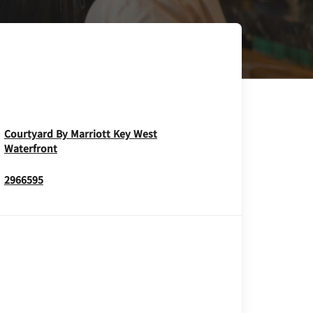
Courtyard By Marriott Key West
Opens In New Window
Waterfront
2966595