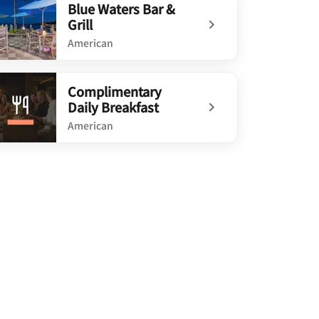
Blue Waters Bar &
Grill
American
efined Blue Waters Bar & Grill
Complimentary
Daily Breakfast
American
defined Complimentary Daily Breakfast