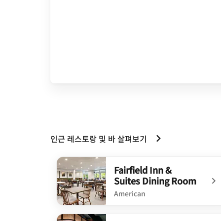
인근 레스토랑 및 바 살펴보기
Fairfield Inn &
Suites Dining Room
American
undefined Fairfield Inn & Suites Dining Roo